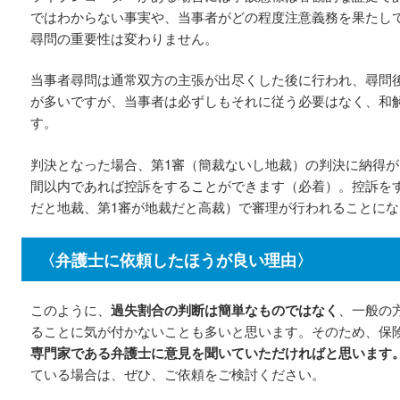
ではわからない事実や、当事者がどの程度注意義務を果たし
尋問の重要性は変わりません。
当事者尋問は通常双方の主張が出尽くした後に行われ、尋問
が多いですが、当事者は必ずしもそれに従う必要はなく、和
す。
判決となった場合、第1審（簡裁ないし地裁）の判決に納得が
間以内であれば控訴をすることができます（必着）。控訴を
だと地裁、第1審が地裁だと高裁）で審理が行われることにな
〈弁護士に依頼したほうが良い理由〉
このように、
過失割合の判断は簡単なものではなく
、一般の
ることに気が付かないことも多いと思います。そのため、保
専門家である弁護士に意見を聞いていただければと思います
ている場合は、ぜひ、ご依頼をご検討ください。