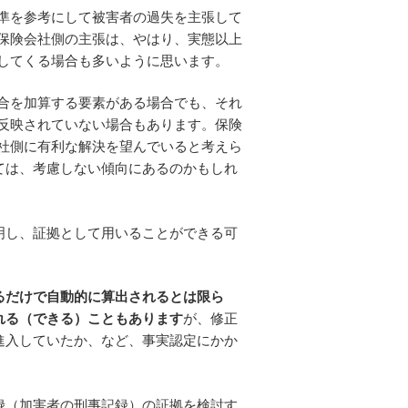
準を参考にして被害者の過失を主張して
保険会社側の主張は、やはり、実態以上
してくる場合も多いように思います。
合を加算する要素がある場合でも、それ
反映されていない場合もあります。保険
社側に有利な解決を望んでいると考えら
ては、考慮しない傾向にあるのかもしれ
明し、証拠として用いることができる可
るだけで自動的に算出されるとは限ら
れる（できる）こともあります
が、修正
進入していたか、など、事実認定にかか
録（加害者の刑事記録）の証拠を検討す