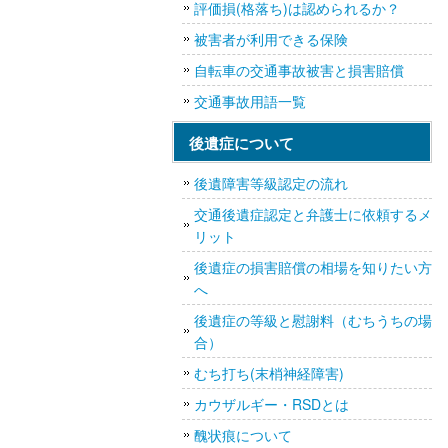
評価損(格落ち)は認められるか？
被害者が利用できる保険
自転車の交通事故被害と損害賠償
交通事故用語一覧
後遺症について
後遺障害等級認定の流れ
交通後遺症認定と弁護士に依頼するメ
リット
後遺症の損害賠償の相場を知りたい方
へ
後遺症の等級と慰謝料（むちうちの場
合）
むち打ち(末梢神経障害)
カウザルギー・RSDとは
醜状痕について