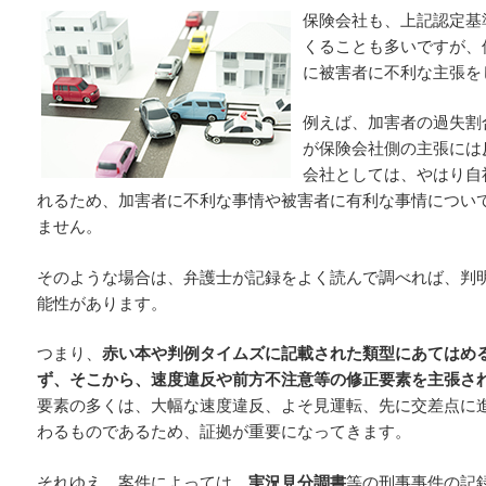
保険会社も、上記認定基
くることも多いですが、
に被害者に不利な主張を
例えば、加害者の過失割
が保険会社側の主張には
会社としては、やはり自
れるため、加害者に不利な事情や被害者に有利な事情につい
ません。
そのような場合は、弁護士が記録をよく読んで調べれば、判
能性があります。
つまり、
赤い本や判例タイムズに記載された類型にあてはめ
ず、そこから、速度違反や前方不注意等の修正要素を主張さ
要素の多くは、大幅な速度違反、よそ見運転、先に交差点に
わるものであるため、証拠が重要になってきます。
それゆえ、案件によっては、
実況見分調書
等の刑事事件の記