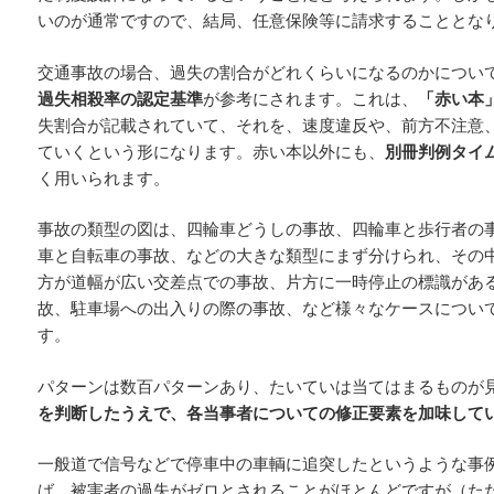
いのが通常ですので、結局、任意保険等に請求することとな
交通事故の場合、過失の割合がどれくらいになるのかについ
過失相殺率の認定基準
が参考にされます。これは、
「赤い本
失割合が記載されていて、それを、速度違反や、前方不注意
ていくという形になります。赤い本以外にも、
別冊判例タイ
く用いられます。
事故の類型の図は、四輪車どうしの事故、四輪車と歩行者の
車と自転車の事故、などの大きな類型にまず分けられ、その
方が道幅が広い交差点での事故、片方に一時停止の標識があ
故、駐車場への出入りの際の事故、など様々なケースについ
す。
パターンは数百パターンあり、たいていは当てはまるものが
を判断したうえで、各当事者についての修正要素を加味して
一般道で信号などで停車中の車輌に追突したというような事
ば、被害者の過失がゼロとされることがほとんどですが（た