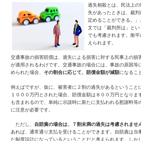
過失相殺とは、民法上の
失があったときは、裁判
定めることができる。」
文では「裁判所は」とい
でも考慮されます。衡平
えられます。
交通事故の損害賠償は、過失による損害に対する民事上の損
が適用されるわけです。交通事故の場合には、事故の原因等
められた場合、
その割合に応じて、賠償金額が減額
になるこ
例えばですが、仮に、被害者に２割の過失があるということ
１０００万円とされた場合、賠償金額は８００万円となりま
も含まれるので、単純に示談時に新たに支払われる慰謝料等
に注意が必要です。
ただし、
自賠責の場合は、７割未満の過失は考慮されませ
あれば、通常通り支払を受けることができます。自賠責は当
た制度設計になっているということだと考えられます。しか