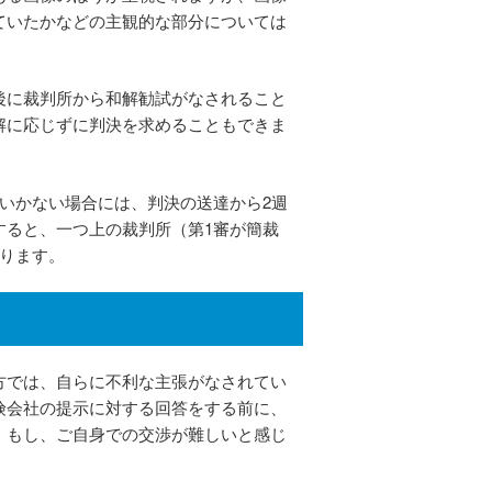
ていたかなどの主観的な部分については
後に裁判所から和解勧試がなされること
解に応じずに判決を求めることもできま
いかない場合には、判決の送達から2週
すると、一つ上の裁判所（第1審が簡裁
ります。
方では、自らに不利な主張がなされてい
険会社の提示に対する回答をする前に、
。
もし、ご自身での交渉が難しいと感じ