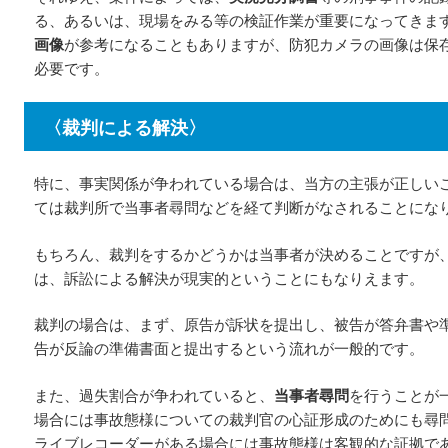
る、あるいは、現場をみる等の検証作業が重要になってきま
画像
が参考になることもありますが、防犯カメラの画像は保
必要です。
〈裁判による解決〉
特に、事実関係が争われている場合は、当方の主張が正しい
ては裁判所で当事者尋問などを経て判断がなされることにな
もちろん、裁判をするかどうかは当事者が決めることですが
は、訴訟による解決が現実的ということにもなりえます。
裁判の場合は、まず、原告が訴状を提出し、被告が答弁書や
告が反論の準備書面と提出するという流れが一般的です。
また、過失割合が争われていると、
当事者尋問
を行うことが
場合には事故態様についての裁判官の心証形成のためにも尋
ライブレコーダーがある場合には事故態様は客観的な証拠で