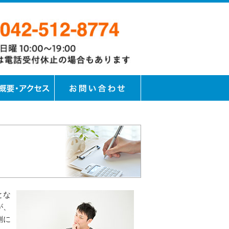
とな
が、
側に