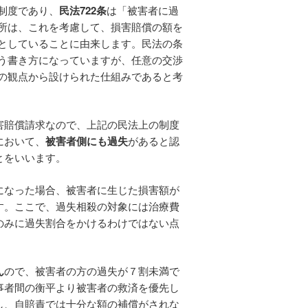
制度であり、
民法722条
は「被害者に過
所は、これを考慮して、損害賠償の額を
としていることに由来します。民法の条
う書き方になっていますが、任意の交渉
の観点から設けられた仕組みであると考
害賠償請求なので、上記の民法上の制度
において、
被害者側にも過失
があると認
とをいいます。
になった場合、被害者に生じた損害額が
す。ここで、過失相殺の対象には治療費
のみに過失割合をかけるわけではない点
ん
ので、被害者の方の過失が７割未満で
事者間の衡平より被害者の救済を優先し
し、自賠責では十分な額の補償がされな