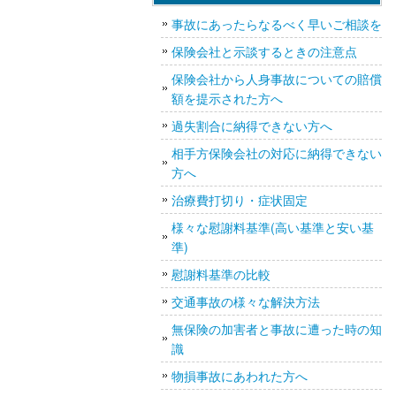
事故にあったらなるべく早いご相談を
保険会社と示談するときの注意点
保険会社から人身事故についての賠償
額を提示された方へ
過失割合に納得できない方へ
相手方保険会社の対応に納得できない
方へ
治療費打切り・症状固定
様々な慰謝料基準(高い基準と安い基
準)
慰謝料基準の比較
交通事故の様々な解決方法
無保険の加害者と事故に遭った時の知
識
物損事故にあわれた方へ