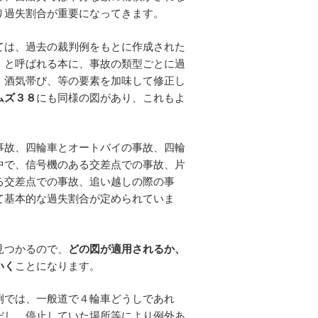
り過失割合が重要になってきます。
ては、過去の裁判例をもとに作成された
」
と呼ばれる本に、事故の類型ごとに過
、酒気帯び、等の要素を加味して修正し
ムズ３８
にも同様の図があり、これもよ
事故、四輪車とオートバイの事故、四輪
中で、信号機のある交差点での事故、片
る交差点での事故、追い越しの際の事
て基本的な過失割合が定められていま
見つかるので、
どの図が適用されるか、
いく
ことになります。
例では、一般道で４輪車どうしであれ
だし、停止していた場所等により例外あ