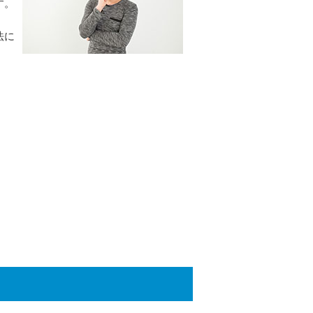
す。
法に