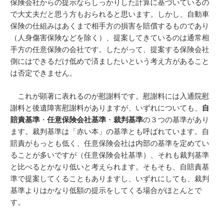
保険会社からの提示ならしっかりした計算に基づいているの
で大丈夫だと思う方もおられると思います。しかし、自動車
保険の仕組みはあくまで相手方の損害を賠償するものであり
（人身傷害保険などを除く）、提案してきているのは通常相
手方の任意保険の会社です。したがって、提案する保険会社
側にはできるだけ低めで済ましたいという考え方があること
は否定できません。
これが顕著に表れるのが慰謝料です。慰謝料には入通院慰
謝料と後遺障害慰謝料がありますが、いずれについても、
自
賠責基準
・
任意保険会社基準
・
裁判基準
の３つの基準があり
ます。裁判基準は「赤い本」の基準とも呼ばれています。自
賠責がもっとも低く、任意保険会社は内部の基準を定めてい
ることが多いですが（任意保険会社基準）、それも裁判基準
と比べるとかなり低いと考えられます。そもそも、自賠責基
準で提案してくることもありますし、いずれにしても、裁判
基準よりはかなり低額の提示をしてくる場合がほとんとで
す。