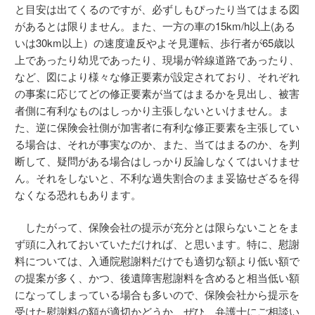
と目安は出てくるのですが、必ずしもぴったり当てはまる図
があるとは限りません。また、一方の車の15km/h以上(ある
いは30km以上）の速度違反やよそ見運転、歩行者が65歳以
上であったり幼児であったり、現場が幹線道路であったり、
など、図により様々な修正要素が設定されており、それぞれ
の事案に応じてどの修正要素が当てはまるかを見出し、被害
者側に有利なものはしっかり主張しないといけません。ま
た、逆に保険会社側が加害者に有利な修正要素を主張してい
る場合は、それが事実なのか、また、当てはまるのか、を判
断して、疑問がある場合はしっかり反論しなくてはいけませ
ん。それをしないと、不利な過失割合のまま妥協せざるを得
なくなる恐れもあります。
したがって、保険会社の提示が充分とは限らないことをま
ず頭に入れておいていただければ、と思います。特に、慰謝
料については、入通院慰謝料だけでも適切な額より低い額で
の提案が多く、かつ、後遺障害慰謝料を含めると相当低い額
になってしまっている場合も多いので、保険会社から提示を
受けた慰謝料の額が適切かどうか、ぜひ、弁護士にご相談い