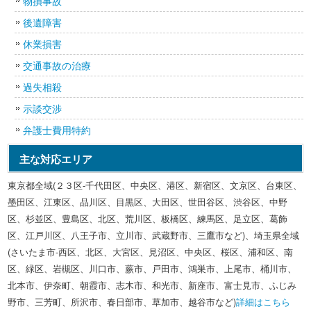
物損事故
後遺障害
休業損害
交通事故の治療
過失相殺
示談交渉
弁護士費用特約
主な対応エリア
東京都全域(２３区-千代田区、中央区、港区、新宿区、文京区、台東区、
墨田区、江東区、品川区、目黒区、大田区、世田谷区、渋谷区、中野
区、杉並区、豊島区、北区、荒川区、板橋区、練馬区、足立区、葛飾
区、江戸川区、八王子市、立川市、武蔵野市、三鷹市など)、埼玉県全域
(さいたま市-西区、北区、大宮区、見沼区、中央区、桜区、浦和区、南
区、緑区、岩槻区、川口市、蕨市、戸田市、鴻巣市、上尾市、桶川市、
北本市、伊奈町、朝霞市、志木市、和光市、新座市、富士見市、ふじみ
野市、三芳町、所沢市、春日部市、草加市、越谷市など)
詳細はこちら