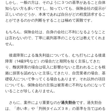
しかし、一般の方は、そのように３つの基準があること自体
知らない方も多いですし、知っていても、保険会社の提示が
正しいのかどうか、本来であれば自分がどの程度請求するこ
とができるのかの判断をすることは極めて困難です。
もちろん、保険会社は、自身の会社に不利になるようなこと
は言わないので、丁寧に裁判基準のことなどは教えてくれま
せん。
後遺障害による逸失利益についても、むち打ちによる後遺
障害（14級9号など）の場合だと期間を短く主張してきた
り、醜状障害の場合は収入に影響がないと思われることを根
拠に損害を認めないと主張してきたり、自営業者の場合、基
礎収入について争ってくる場合もあります。それ以外の項目
についても、保険会社の主張は被害者に不利なものになって
いることが珍しくありません。
さらに、案件により重要なのが
過失割合
です。過失割合
は、「赤い本」や「判例タイムズ３８」の基準を当てはめる