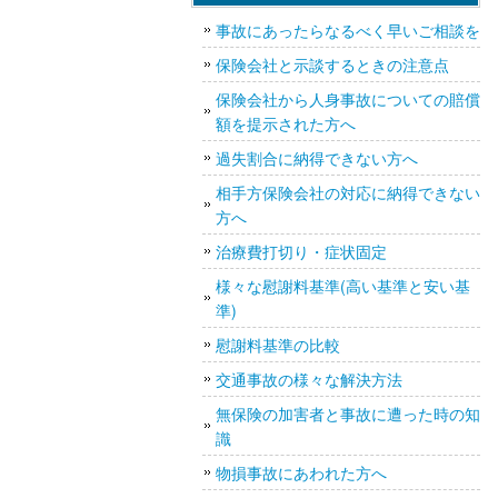
事故にあったらなるべく早いご相談を
保険会社と示談するときの注意点
保険会社から人身事故についての賠償
額を提示された方へ
過失割合に納得できない方へ
相手方保険会社の対応に納得できない
方へ
治療費打切り・症状固定
様々な慰謝料基準(高い基準と安い基
準)
慰謝料基準の比較
交通事故の様々な解決方法
無保険の加害者と事故に遭った時の知
識
物損事故にあわれた方へ