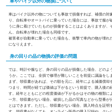
車やバイク以外の物損について
車はバイク以外の物についても事故で損傷すれば、補償の対
り、自転車やオートバイに乗っていた場合には、事故で服が
うに身に着けていたものが損傷することはよくありますが、
ん、自転車が壊れた場合も同様です。
被害者が自動車に乗っていた場合も、衝撃で車内の物が壊れ
になりえます。
身の回りの品の物損の評価の問題
では、時計や服など、身の回りの品が損傷した場合、どのよ
うか。ここでは、全損で修理が難しいことを前提に議論をし
まず、領収書があれば、その額を元に、経年による減価償却
つまり、時間が経てば価値は下がるという前提で、購入後の
す。経年とともにどの程度価値が下がるかはその物の種類に
一方、領収書がない場合、破損した品の写真などから型番が
とはできます。ただし、領収書がない場合、購入時点を証明
す。領収書がなくても、オンライン販売の購入記録や、クレ