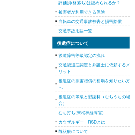
評価損(格落ち)は認められるか？
被害者が利用できる保険
自転車の交通事故被害と損害賠償
交通事故用語一覧
後遺症について
後遺障害等級認定の流れ
交通後遺症認定と弁護士に依頼するメ
リット
後遺症の損害賠償の相場を知りたい方
へ
後遺症の等級と慰謝料（むちうちの場
合）
むち打ち(末梢神経障害)
カウザルギー・RSDとは
醜状痕について