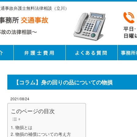
 交通事故弁護士無料法律相談（立川）
【コラム】身の回りの品についての物損
2021/08/24
このページの目次
物損とは
物損の補償についての考え方