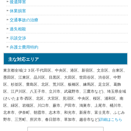
後遺障害
休業損害
交通事故の治療
過失相殺
示談交渉
弁護士費用特約
主な対応エリア
東京都全域(２３区-千代田区、中央区、港区、新宿区、文京区、台東区、
墨田区、江東区、品川区、目黒区、大田区、世田谷区、渋谷区、中野
区、杉並区、豊島区、北区、荒川区、板橋区、練馬区、足立区、葛飾
区、江戸川区、八王子市、立川市、武蔵野市、三鷹市など)、埼玉県全域
(さいたま市-西区、北区、大宮区、見沼区、中央区、桜区、浦和区、南
区、緑区、岩槻区、川口市、蕨市、戸田市、鴻巣市、上尾市、桶川市、
北本市、伊奈町、朝霞市、志木市、和光市、新座市、富士見市、ふじみ
野市、三芳町、所沢市、春日部市、草加市、越谷市など)
詳細はこちら