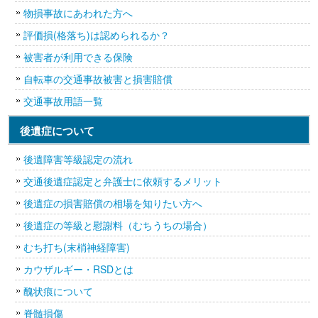
物損事故にあわれた方へ
評価損(格落ち)は認められるか？
被害者が利用できる保険
自転車の交通事故被害と損害賠償
交通事故用語一覧
後遺症について
後遺障害等級認定の流れ
交通後遺症認定と弁護士に依頼するメリット
後遺症の損害賠償の相場を知りたい方へ
後遺症の等級と慰謝料（むちうちの場合）
むち打ち(末梢神経障害)
カウザルギー・RSDとは
醜状痕について
脊髄損傷