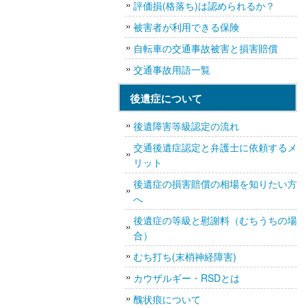
評価損(格落ち)は認められるか？
被害者が利用できる保険
自転車の交通事故被害と損害賠償
交通事故用語一覧
後遺症について
後遺障害等級認定の流れ
交通後遺症認定と弁護士に依頼するメ
リット
後遺症の損害賠償の相場を知りたい方
へ
後遺症の等級と慰謝料（むちうちの場
合）
むち打ち(末梢神経障害)
カウザルギー・RSDとは
醜状痕について