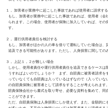
１， 加害者が業務中に起こした事故であれば使用者に請求する
もし、加害者が業務中に起こした事故であれば、使用者（会
られます。この場合、使用者が保険に加入していれば、その
す。
２， 運行供用者責任を検討する
もし、加害者がほかの人の車を借りて運転していた場合は、
追及できる可能性があります。ただし、人身損害に関しての
３， 上記１，２が難しい場合
しかし、使用者責任や運行供用者責任を追及できるケースは
うすればよいのでしょうか？ まず、自賠責に被害者請求を
っていなくても自賠責は入っているはずなので（入っていな
の自賠責保険に被害者として請求をすることが考えられます
賠責保険会社から書式を取り寄せ、必要な資料を集めて、同
ことができます。
ただ、自賠責保険は人身損害にしか使えず、また、金額的に
が多いため、不足分と物損については加害者本人に請求する