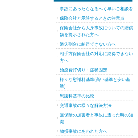
事故にあったらなるべく早いご相談を
保険会社と示談するときの注意点
保険会社から人身事故についての賠償
額を提示された方へ
過失割合に納得できない方へ
相手方保険会社の対応に納得できない
方へ
治療費打切り・症状固定
様々な慰謝料基準(高い基準と安い基
準)
慰謝料基準の比較
交通事故の様々な解決方法
無保険の加害者と事故に遭った時の知
識
物損事故にあわれた方へ